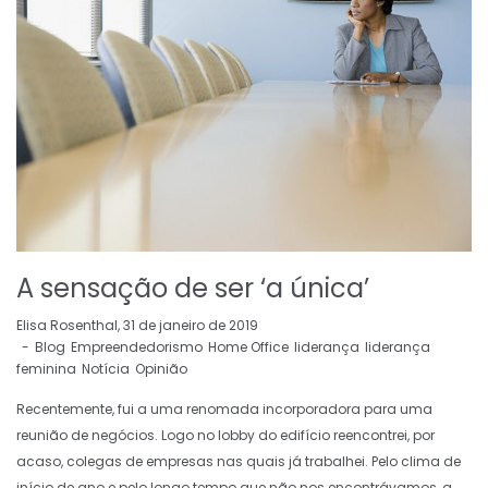
A sensação de ser ‘a única’
by
Elisa Rosenthal
31 de janeiro de 2019
Blog
Empreendedorismo
Home Office
liderança
liderança
feminina
Notícia
Opinião
Recentemente, fui a uma renomada incorporadora para uma
reunião de negócios. Logo no lobby do edifício reencontrei, por
acaso, colegas de empresas nas quais já trabalhei. Pelo clima de
início de ano e pelo longo tempo que não nos encontrávamos, a