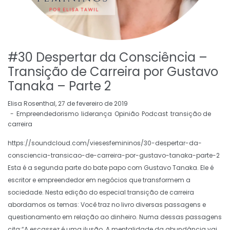
#30 Despertar da Consciência –
Transição de Carreira por Gustavo
Tanaka – Parte 2
by
Elisa Rosenthal
27 de fevereiro de 2019
Empreendedorismo
liderança
Opinião
Podcast
transição de
carreira
https://soundcloud.com/viesesfemininos/30-despertar-da-
consciencia-transicao-de-carreira-por-gustavo-tanaka-parte-2
Esta é a segunda parte do bate papo com Gustavo Tanaka. Ele é
escritor e empreendedor em negócios que transformem a
sociedade. Nesta edição do especial transição de carreira
abordamos os temas: Você traz no livro diversas passagens e
questionamento em relação ao dinheiro. Numa dessas passagens
cita:“A escassez é uma ilusão. A mentalidade da abundância vai