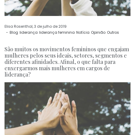
by
Elisa Rosenthal
3 de julho de 2019
Blog
liderança
liderança feminina
Notícia
Opinião
Outros
São muitos os movimentos femininos que engajam
mulheres pelos seus ideais, setores, segmentos e
diferentes afinidades. Afinal, o que falta para
enxergarmos mais mulheres em cargos de
liderança?