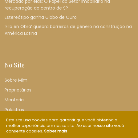
Mercado por elas: O Papel do Setor Imobiliário na
recuperação do centro de SP
Estereótipo ganha Globo de Ouro
‘Ella en Obra’ quebra barreiras de gênero na construção na
América Latina
No Site
Sobre Mim
Proprietárias
Mentoria
Palestras
Artigos
Este site usa cookies para garantir que você obtenha a
melhor experiência em nosso site. Ao usar nosso site você
Política de privacidade
consente cookies.
Saber mais