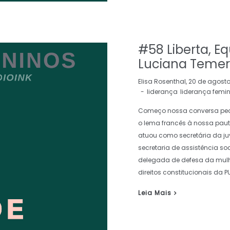
#58 Liberta, E
Luciana Temer
by
Elisa Rosenthal
20 de agosto
liderança
liderança femi
Começo nossa conversa ped
o lema francês à nossa pauta
atuou como secretária da juv
secretaria de assistência soc
delegada de defesa da mulhe
direitos constitucionais da 
Leia Mais