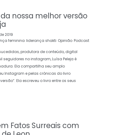
da nossa melhor versão
ja
de 2019
ança feminina
liderança shakti
Opinião
Podcast
cedidas, produtora de conteúdo, digital
il seguidores no instagram, Luísa Peleja é
adura. Ela compartilha seu amplo
seu Instagram e pelas crônicas do livro
rsão”. Ela escreveu o livro entre os seus
m Fatos Surreais com
 de Leon