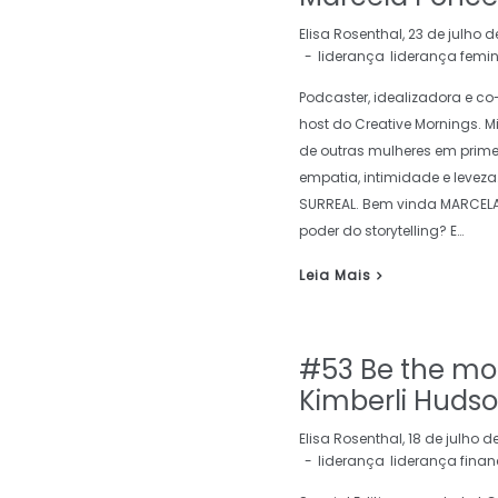
by
Elisa Rosenthal
23 de julho d
liderança
liderança femi
Podcaster, idealizadora e c
host do Creative Mornings. 
de outras mulheres em prim
empatia, intimidade e leveza
SURREAL. Bem vinda MARCELA
poder do storytelling? E…
Leia Mais
#53 Be the mo
Kimberli Huds
by
Elisa Rosenthal
18 de julho d
liderança
liderança finan