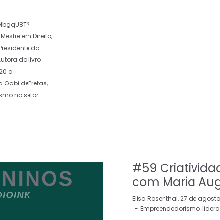
aMbgqU8T?
estre em Direito,
 Presidente da
utora do livro
020 a
a Gabi dePretas,
ismo no setor
#59 Criativida
com Maria Aug
by
Elisa Rosenthal
27 de agosto
Empreendedorismo
lider