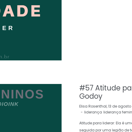
#57 Atitude pa
Godoy
by
Elisa Rosenthal
13 de agosto
liderança
liderança femi
Atitude para liderar: Ela é u
seguida por uma legião de t