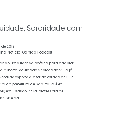
quidade, Sororidade com
 de 2019
nina
Notícia
Opinião
Podcast
indo uma licença poética para adaptar
: “Liberta, equidade e sororidade” Ela já
entude esporte e lazer do estado de SP e
ial da prefeitura de São Paulo, é ex-
r, em Osasco. Atual professora de
PUC-SP e da…