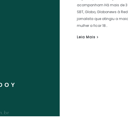
acompanham Há mais de 3 d
SBT, Globo, Globonews à Red
jornalista que atingiu a ma
mulher a ficar 18…
Leia Mais