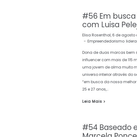
#56 Em busca 
com Luisa Pele
by
Elisa Rosenthal
6 de agosto 
Empreendedorismo
lider
Dona de duas marcas bem su
influencer com mais de 115 m
uma jovem de alma muito m
universo interior através do 
“em busca da nossa melhor ve
25 e 27 anos,…
Leia Mais
#54 Baseado e
Marcela Ponce