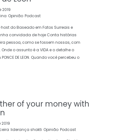
e 2019
nina
Opinião
Podcast
o-host do Baseado em Fatos Surreais e
Minha convidada de hoje Conta histórias
eira pessoa, como se fossem nossas, com
. Onde o assunto é a VIDA e o detalhe o
 PONCE DE LEON. Quando você percebeu o
ther of your money with
on
e 2019
ceira
liderança shakti
Opinião
Podcast