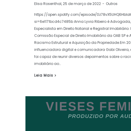
by
Elisa Rosenthal
25 de março de 2022
Outros
https://open.spotify.com/episode/0z78vX5UHQ6HbI
si=6e1171bcd4c7485b Anna Lyvia Ribeiro é Advogada, M
Especialista em Direito Notarial e Registral Imobiliário.
Comissão Especial de Direito Imobiliário da OAB SP e A
Racismo Estrutural e Aquisição da Propriedade.Em 2
influenciadora digital e comunicadora Gabi Oliveira, 
foi capaz de reunir diversos depoimentos sobre o rac
imobiliário ao…
Leia Mais