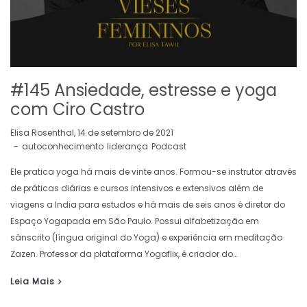
#145 Ansiedade, estresse e yoga
com Ciro Castro
by
Elisa Rosenthal
14 de setembro de 2021
autoconhecimento
liderança
Podcast
Ele pratica yoga há mais de vinte anos. Formou-se instrutor através
de práticas diárias e cursos intensivos e extensivos além de
viagens a India para estudos e há mais de seis anos é diretor do
Espaço Yogapada em São Paulo. Possui alfabetização em
sânscrito (língua original do Yoga) e experiência em meditação
Zazen. Professor da plataforma Yogaflix, é criador do…
Leia Mais