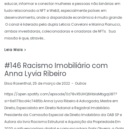
educar, informar e conectar mulheres e pessoas não binárias em
tudo relacionado a NFT e Web3, especialmente países em
desenvolvimento, onde a disparidade econômica é muito grande.
O canal é liderado pela dupla Leticia Corveloni e Marina Pianucci,
ambas investidoras, colecionadoras e criadoras de NFTs. Sua
missão é que, através…
Leia Mais
#146 Racismo Imobiliário com
Anna Lyvia Ribeiro
by
Elisa Rosenthal
25 de março de 2022
Outros
https://open.spotify.com/episode/0z78vX5UHQ6HbIaMbgqU8T?
si=6e1171bcd4c7485b Anna Lyvia Ribeiro é Advogada, Mestre em
Direito, Especialista em Direito Notarial e Registral Imobiliário.
Presidente da Comissão Especial de Direito Imobiliário da OAB SP e
Autora do livro Racismo Estrutural e Aquisição da Propriedade.Em
2020 a influenciadora digital e comunicadora Gabi Oliveira, a Gabi