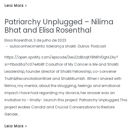
Leia Mais
Patriarchy Unplugged – Nilima
Bhat and Elisa Rosenthal
by
Elisa Rosenthal
3 de julho de 2023
autoconhecimento
liderança shakti
Outros
Podcast
https://open.spotify.com/episode/3ex2ZdBzqKYBNRVDgtsZAy?
si=f1bad6a7c07e4b8f Coauthor of My Cancer is Me and Shakti
Leadership, founder director of Shakti Fellowship, co-convener
Truth&ReconciliationWork and ShaktiKumbh. When I shared with
Nilima, my mentor, about the struggling, feelings and emotional
impact I have had regarding my divorce, her answer was an
invitation to - finally- launch this project: Patriarchy Unplugged.This
project evokes Candid and Crucial Conversations to Restore
Gender…
Leia Mais